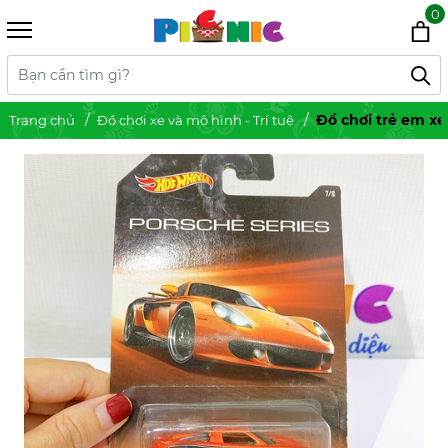
0
Đồ chơi trẻ em x
Trang chủ
Đồ chơi xe và mô hình - Trí tuệ