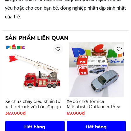
yêu hoặc cho con bạn bè, đồng nghiệp nhân dịp sinh nhật
của trẻ.
SẢN PHẨM LIÊN QUAN
Xe chữa cháy điều khiển từ
Xe đồ chơi Tomica
X
xa Firetruck với bàn đạp ga
Mitsubishi Outlander Prev
369.000₫
69.000₫
6
Hết hàng
Hết hàng