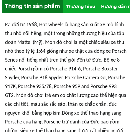
Thông tin sản phẩm
Thương hiệu
Hướng dẫn m
Ra đời từ 1968, Hot wheels là hãng sản xuất xe mô hình
thu nhỏ nổi tiếng, một trong những thương hiệu của tập
đoàn Mattel (Mỹ). Món đồ chơi là một chiếc siêu xe thu
nhỏ theo tỷ lệ 1:64 giống như xe thật của dòng xe Porsch
Series nối tiếng nhất trên thế giới đến từ Đức. Bộ xe 8
chiếc Porsch gồm có Porsche 914-6, Porsche Boxster
Spyder, Porsche 918 Spyder, Porsche Carrera GT, Porsche
917K, Porsche 935/78, Porsche 959 and Porsche 993
GT2. Món đồ chơi trẻ em có chất lượng cao thể hiện qua
các chi tiết, màu sắc sắc sảo, thân xe chắc chắn, đúc
nguyên khối bằng hợp kim.Dòng xe thể thao hạng sang
Porsche của hãng Porsche trứ danh của Đức bao gồm
những siêu xe thể thao hạng sang được rất nhiều người