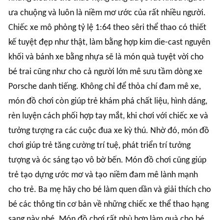
ưa chuộng và luôn là niềm mơ ước của rất nhiều người.
Chiếc xe mô phỏng tỷ lệ 1:64 theo sêri thể thao có thiết
kế tuyệt đẹp như thật, làm bằng hợp kim die-cast nguyên
khối và bánh xe bằng nhựa sẽ là món quà tuyệt vời cho
bé trai cũng như cho cả người lớn mê sưu tầm dòng xe
Porsche danh tiếng. Không chỉ để thỏa chí đam mê xe,
món đồ chơi còn giúp trẻ khám phá chất liệu, hình dáng,
rèn luyện cách phối hợp tay mắt, khi chơi với chiếc xe và
tưởng tượng ra các cuộc đua xe kỳ thú. Nhờ đó, món đồ
chơi giúp trẻ tăng cường trí tuệ, phát triển trí tưởng
tượng và óc sáng tạo vô bờ bến. Món đồ chơi cũng giúp
trẻ tạo dựng ước mơ và tạo niềm đam mê lành mạnh
cho trẻ. Ba mẹ hãy cho bé làm quen dần và giải thích cho
bé các thông tin cơ bản về những chiếc xe thể thao hạng
sang này nhé. Món đồ chơi rất phù hợp làm quà cho bé