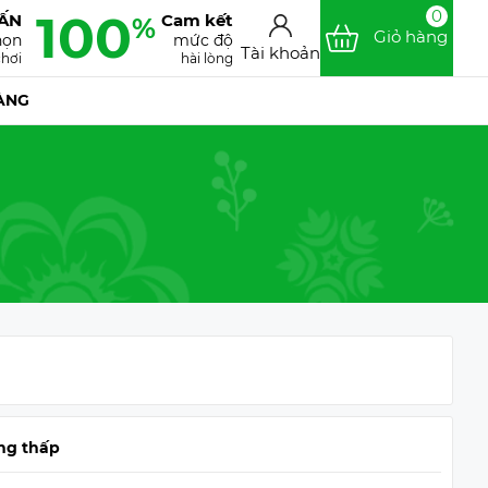
100
0
VẤN
Cam kết
%
Giỏ hàng
họn
mức độ
Tài khoản
chơi
hài lòng
ÀNG
ng thấp