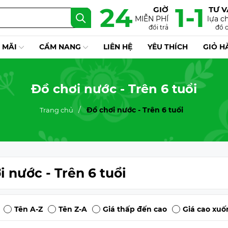
24
1-1
GIỜ
TƯ 
MIỄN PHÍ
lựa c
đổi trả
đồ 
 MÃI
CẨM NANG
LIÊN HỆ
YÊU THÍCH
GIỎ H
Đồ chơi nước - Trên 6 tuổi
Đồ chơi nước - Trên 6 tuổi
Trang chủ
i nước - Trên 6 tuổi
Tên A-Z
Tên Z-A
Giá thấp đến cao
Giá cao xuố