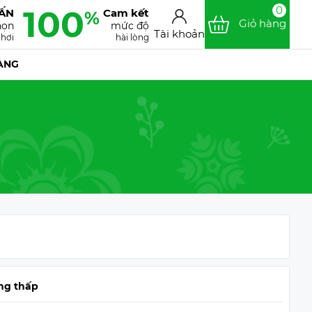
100
0
VẤN
Cam kết
%
Giỏ hàng
họn
mức độ
Tài khoản
chơi
hài lòng
ÀNG
ng thấp