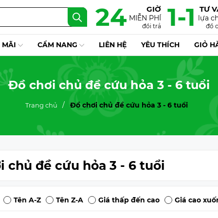
24
1-1
GIỜ
TƯ 
MIỄN PHÍ
lựa c
đổi trả
đồ 
 MÃI
CẨM NANG
LIÊN HỆ
YÊU THÍCH
GIỎ H
Đồ chơi chủ đề cứu hỏa 3 - 6 tuổi
Đồ chơi chủ đề cứu hỏa 3 - 6 tuổi
Trang chủ
i chủ đề cứu hỏa 3 - 6 tuổi
Tên A-Z
Tên Z-A
Giá thấp đến cao
Giá cao xuố