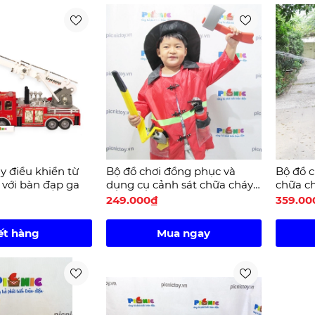
y điều khiển từ
Bộ đồ chơi đồng phục và
Bộ đồ c
k với bàn đạp ga
dụng cụ cảnh sát chữa cháy
chữa c
4
249.000₫
359.00
ết hàng
Mua ngay