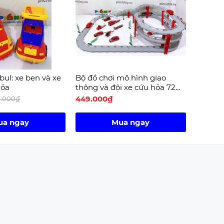
bul: xe ben và xe
Bộ đồ chơi mô hình giao
hỏa
thông và đội xe cứu hỏa 72
miếng
449.000₫
9.000₫
ua ngay
Mua ngay