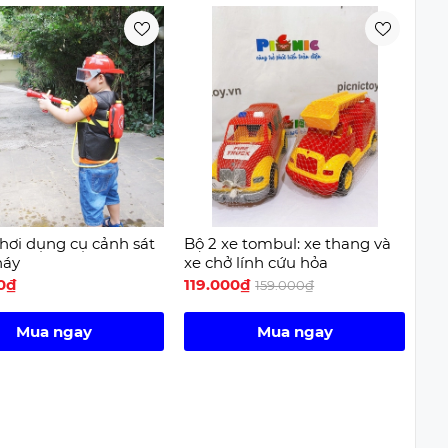
hơi dụng cụ cảnh sát
Bộ 2 xe tombul: xe thang và
háy
xe chở lính cứu hỏa
0₫
119.000₫
159.000₫
Mua ngay
Mua ngay