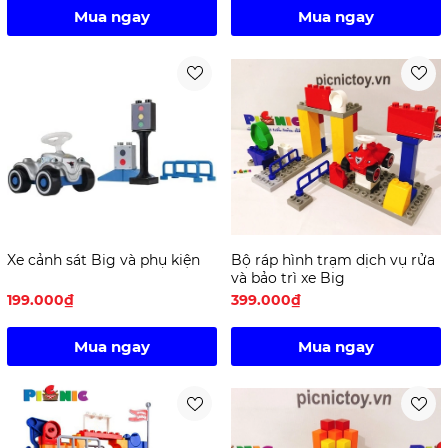
Mua ngay
Mua ngay
Xe cảnh sát Big và phụ kiện
Bộ ráp hình trạm dịch vụ rửa
và bảo trì xe Big
199.000₫
399.000₫
Mua ngay
Mua ngay