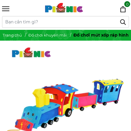
0
Đồ chơi mút xốp ráp hình 
Trang chủ
Đồ chơi khuyến mãi