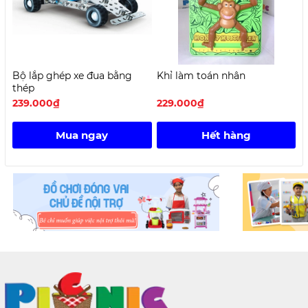
Bộ lắp ghép xe đua bằng
Khỉ làm toán nhân
B
thép
c
239.000₫
229.000₫
2
Mua ngay
Hết hàng