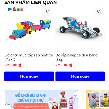
SẢN PHẨM LIÊN QUAN
Đồ chơi mút xốp ráp hình xe
Bộ lắp ghép xe đua bằng
K
lửa 3D
thép
259.000₫
239.000₫
2
Mua ngay
Mua ngay