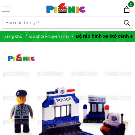
0
Bộ ráp hình xe ôtô cảnh sá
Trang chủ
Đồ chơi khuyến mãi