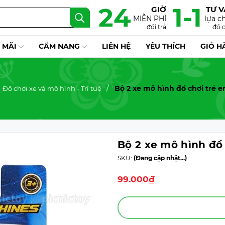
24
1-1
GIỜ
TƯ 
MIỄN PHÍ
lựa c
đổi trả
đồ 
 MÃI
CẨM NANG
LIÊN HỆ
YÊU THÍCH
GIỎ H
Bộ 2 xe mô hình đồ chơi trẻ em
Đồ chơi xe và mô hình - Trí tuệ
Bộ 2 xe mô hình đồ 
SKU:
(Đang cập nhật...)
99.000₫