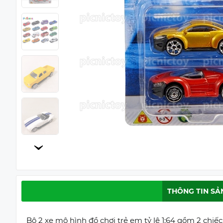
THÔNG TIN SẢ
Bộ 2 xe mô hình đồ chơi trẻ em tỷ lệ 1:64 gồm 2 chiế