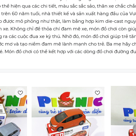
 thể hiện qua các chi tiết, màu sắc sắc sảo, thân xe chắc c
 trên 60 năm tuổi, nhà thiết kế và sản xuất hàng đầu của V
ẹp được mô phỏng như thật, làm bằng hợp kim die-cast nguy
m xe. Không chỉ để thỏa chí đam mê xe, món đồ chơi còn giúp
g ra các cuộc đua xe kỳ thú. Nhờ đó, món đồ chơi giúp trẻ tăn
ước mơ và tạo niềm đam mê lành mạnh cho trẻ. Ba mẹ hãy cho
é. Món đồ chơi có thể kết hợp với các dòng đồ chơi đường đ