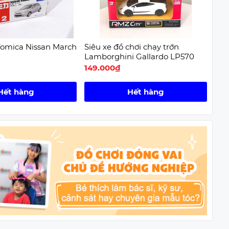
Tomica Nissan March
Siêu xe đồ chơi chạy trớn
Bộ 
Lamborghini Gallardo LP570
chở
149.000₫
119
Hết hàng
Hết hàng