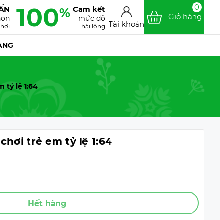
100
0
VẤN
Cam kết
%
Giỏ hàng
họn
mức độ
Tài khoản
chơi
hài lòng
ÀNG
 tỷ lệ 1:64
chơi trẻ em tỷ lệ 1:64
Hết hàng