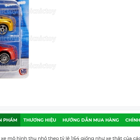
N PHẨM
THƯƠNG HIỆU
HƯỚNG DẪN MUA HÀNG
CHÍNH
c xe mô hình thu nhỏ theo tỷ lệ 1:64 giống như xe thật của c