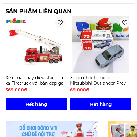
SẢN PHẨM LIÊN QUAN
Xe chữa cháy điều khiển từ
Xe đồ chơi Tomica
X
xa Firetruck với bàn đạp ga
Mitsubishi Outlander Prev
369.000₫
69.000₫
Hết hàng
Hết hàng