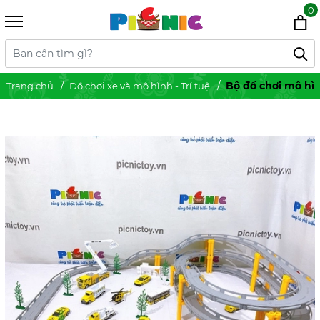
0
Bộ đồ chơi mô hìn
Trang chủ
Đồ chơi xe và mô hình - Trí tuệ