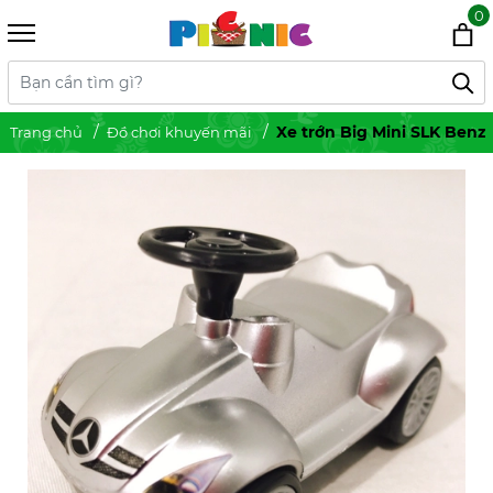
0
Xe trớn Big Mini SLK Benz
Trang chủ
Đồ chơi khuyến mãi