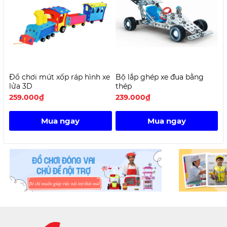
Đồ chơi mút xốp ráp hình xe
Bộ lắp ghép xe đua bằng
K
lửa 3D
thép
259.000₫
239.000₫
2
Mua ngay
Mua ngay