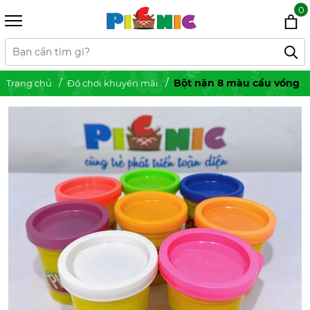
0
Bột nặn 8 màu cầu vồng
Trang chủ
Đồ chơi khuyến mãi