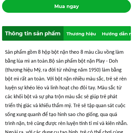
Mua ngay
Thông tin sản phẩm
Thương hiệu
Hướng dẫn m
Sản phẩm gồm 8 hộp bột nặn theo 8 màu cầu vồng làm
bằng lúa mì an toàn.Bộ sản phẩm bột nặn Play - Doh
(thương hiệu Mỹ, ra đời từ những năm 1950) làm bằng
bột mì rất an toàn. Với bột nặn nhiều màu sắc, trẻ sẽ rèn
luyện sự khéo léo và linh hoạt cho đôi tay. Màu sắc từ
các khối bột và sự pha trộn màu sắc sẽ giúp trẻ phát
triển thị giác và khiếu thẩm mỹ. Trẻ sẽ tập quan sát cuộc
sống xung quanh để tạo hình sao cho giống, qua quá
trình nặn, trẻ cũng được rèn luyện tính tỉ mỉ và kiên nhẫn.
Ngoài ra, với các dụng cụ tạo hình, trẻ có thể chơi cùng