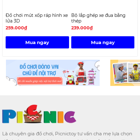
Đồ chơi mút xốp ráp hình xe
Bộ lắp ghép xe đua bằng
K
lửa 3D
thép
259.000₫
239.000₫
2
Mua ngay
Mua ngay
Là chuyên gia đồ chơi, Picnictoy tư vấn cha mẹ lựa chọn