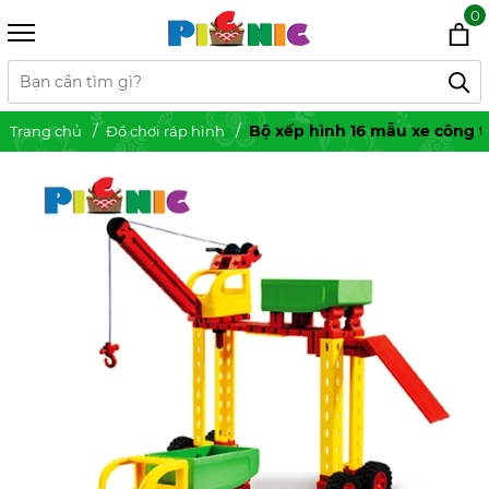
0
Bộ xếp hình 16 mẫu xe công 
Trang chủ
Đồ chơi ráp hình