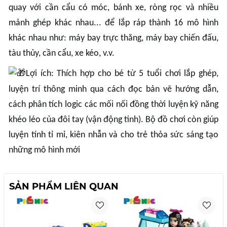
quay với cần cẩu có móc, bánh xe, ròng rọc và nhiều
mảnh ghép khác nhau... để lắp ráp thành 16 mô hình
khác nhau như: máy bay trực thăng, máy bay chiến đấu,
tàu thủy, cần cẩu, xe kéo, v.v.
Lợi ích: Thích hợp cho bé từ 5 tuổi chơi lắp ghép,
luyện trí thông minh qua cách đọc bản vẽ hướng dẫn,
cách phân tích logic các mối nối đồng thời luyện kỹ năng
khéo léo của đôi tay (vận động tinh). Bộ đồ chơi còn giúp
luyện tính tỉ mỉ, kiên nhẫn và cho trẻ thỏa sức sáng tạo
những mô hình mới
SẢN PHẨM LIÊN QUAN