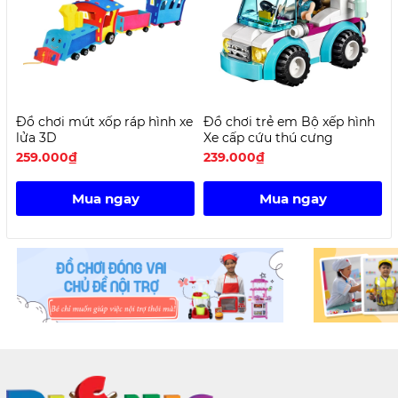
Đồ chơi mút xốp ráp hình xe
Đồ chơi trẻ em Bộ xếp hình
B
lửa 3D
Xe cấp cứu thú cưng
c
259.000₫
239.000₫
Mua ngay
Mua ngay