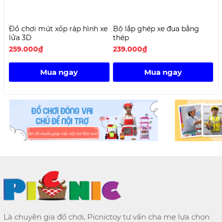
Đồ chơi mút xốp ráp hình xe
Bộ lắp ghép xe đua bằng
K
lửa 3D
thép
259.000₫
239.000₫
2
Mua ngay
Mua ngay
Là chuyên gia đồ chơi, Picnictoy tư vấn cha mẹ lựa chọn