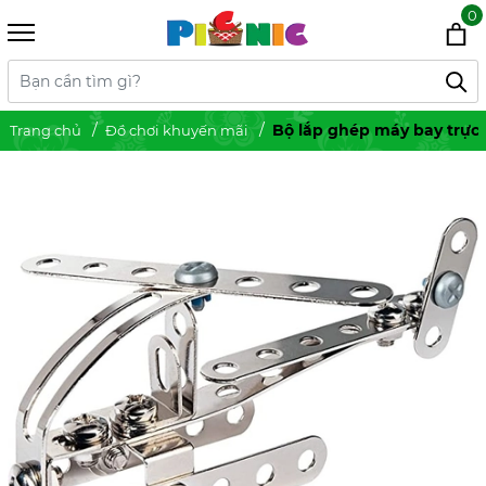
0
Bộ lắp ghép máy bay trực
Trang chủ
Đồ chơi khuyến mãi