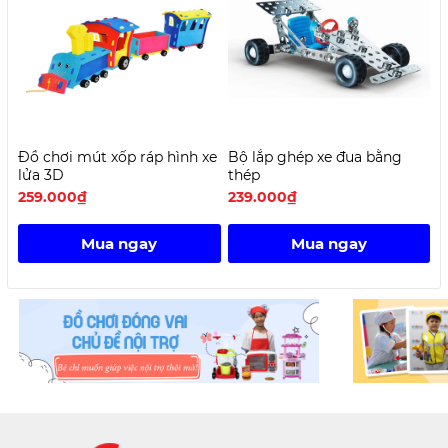
Đồ chơi mút xốp ráp hình xe
Bộ lắp ghép xe đua bằng
K
lửa 3D
thép
259.000₫
239.000₫
2
Mua ngay
Mua ngay