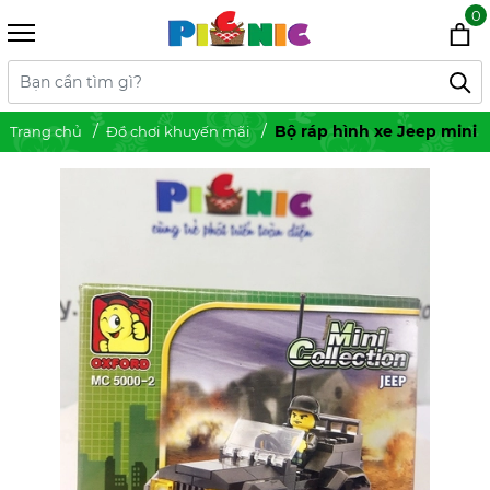
0
Bộ ráp hình xe Jeep mini
Trang chủ
Đồ chơi khuyến mãi