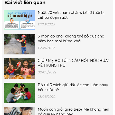
Bài viết liên quan
Nuốt 20 viên nam châm, bé 10 tuổi bị
cắt bỏ đoạn ruột
17/03/2023
5 món đồ chơi không thể bỏ qua cho
năm học mới hứng khởi
13/09/2022
GIÚP MẸ BỎ TÚI 4 CÂU HỎI “HÓC BÚA”
VỀ TRUNG THU
09/09/2022
Bỏ túi 5 cách giữ đầu óc con luôn nhạy
bén suốt hè
23/06/2022
Muốn con giỏi giao tiếp? Mẹ không nên
bỏ qua kỹ năng này