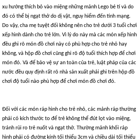
xu hướng thích bỏ vào miệng những mảnh Lego bé tí và do
đó có thể bị ngạt thở do dị vật, nguy hiểm đến tính mạng.
Do vậy, cha mẹ tuyệt đối không nên cho trẻ dưới 3 tuổi chơi
xếp hình dành cho trẻ lớn. Vì lý do này mà các món xếp hình
đều ghi rõ món đồ chơi này có phù hợp cho trẻ nhỏ hay
không, và hộp đồ chơi cũng ghi rõ độ tuổi thích hợp để chơi
món đó. Và để bảo vệ sự an toàn của trẻ, luật pháp của các
nước đều quy định rất rõ nhà sản xuất phải ghi trên hộp đồ
chơi độ tuổi nào phù hợp để chơi món đồ chơi đó.
Đối với các món ráp hình cho trẻ nhỏ, các mảnh ráp thường
phải có kích thước to để trẻ không thể đút lọt vào miệng,
tránh rủi ro trẻ nuốt và ngạt thở. Thường mảnh khối ráp
hình phải có đường kính tối thiểu 3cm và chiều dài tối thiểu