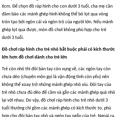
6cm. Để chọn đồ ráp hình cho con dưới 3 tuổi, cha mẹ cần
đảm bảo các mảnh ghép hình không thể bỏ lọt qua vòng
tròn tạo bởi ngón cái và ngón trỏ của người lớn. Nếu mảnh
ghép lọt qua được, món đồ chơi không phù hợp cho trẻ
dưới 3 tuổi.
Đồ chơi ráp hình cho trẻ nhỏ bắt buộc phải có kích thước
lớn hơn đồ chơi dành cho trẻ lớn
Trẻ còn nhỏ thì đôi bàn tay còn vụng về, các ngón tay còn
chưa dẻo (chuyên môn gọi là vận động tinh còn yếu) nên
không thể xoay trở những mảnh ghép nhỏ xíu. Đôi tay của
trẻ nhỏ chưa đủ dẻo để cầm và gắn các mảnh ghép quá nhỏ
lại với nhau. Do vậy, đồ chơi ráp hình cho trẻ nhỏ dưới 3
tuổi thường chỉ gồm các mảnh ghép có kích thước to, phù
hợp cho đôi bàn tay nhỏ và ngón tay ngắn của trẻ. Ngoài ra,