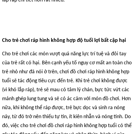
lắp ráp chi tiết hơn rất nhiều.
Cho trẻ chơi ráp hình không hợp độ tuổi lợi bất cập hại
Cho trẻ chơi các món vượt quá năng lực trí tuệ và đôi tay
của trẻ rất có hại. Bên cạnh yếu tố nguy cơ mất an toàn cho
trẻ nhỏ như đã nói ở trên, chơi đồ chơi ráp hình không hợp
tuổi sẽ tác động tiêu cực đến trẻ. Khi trẻ chơi không được
(vì khó lắp ráp), trẻ sẽ mau có tâm lý chán, bực tức vứt các
mảnh ghép lung tung và sẽ có ác cảm với món đồ chơi. Hơn
nữa, khi không thể ráp được, trẻ bực dọc và sinh ra nóng
nảy, từ đó trở nên thiếu tự tin, ít kiên nhẫn và nóng tính. Do
đó, việc cho trẻ chơi đồ chơi ráp hình không hợp tuổi có thể