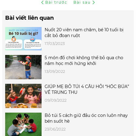
Bài trước
Bài sau
Bài viết liên quan
Nuốt 20 viên nam châm, bé 10 tuổi bị
cắt bỏ đoạn ruột
17/03/2023
5 món đồ chơi không thể bỏ qua cho
năm học mới hứng khởi
13/09/2022
GIÚP MẸ BỎ TÚI 4 CÂU HỎI “HÓC BÚA”
VỀ TRUNG THU
09/09/2022
Bỏ túi 5 cách giữ đầu óc con luôn nhạy
bén suốt hè
23/06/2022