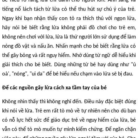
bé hiểu rõ rằng lửa chỉ dành cho người lớn. Ánh sáng và
tiếng nổ lách tách từ lửa có thể thu hút sự chú ý của trẻ.
Ngay khi bạn nhận thấy con tỏ ra thích thú với ngọn lửa,
hãy nói bé biết rằng lửa không phải đồ chơi cho trẻ em,
không nên chơi với lửa, lửa là thứ người lớn sử dụng để làm
nóng đồ vật và nấu ăn. Nhấn mạnh cho bé biết rằng lửa có
thể gây bỏng và rất nguy hiểm. Nhớ dùng từ ngữ dễ hiểu khi
giải thích cho bé biết. Dùng những từ bé hay dùng như "ú
oà', "nóng", "ui da" để bé hiểu nếu chạm vào lửa sẽ bị đau.
Để các nguồn gây lửa cách xa tầm tay của bé
Không nhìn thấy thì không nghĩ đến. Điều này đặc biệt đúng
khi nói về lửa. Trẻ em rất tò mò về tự nhiên nên cho dù bạn
có nỗ lực hết sức để giáo dục trẻ về nguy hiểm của lửa, bé
vẫn có thể tò mò muốn tự mình kiểm chứng. Để ngăn chặn