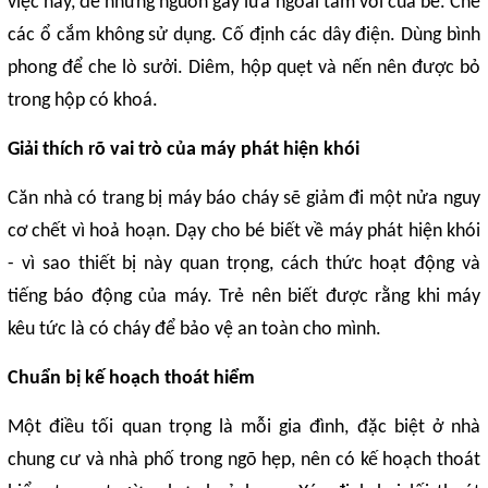
việc này, để những nguồn gây lửa ngoài tầm với của bé. Che
các ổ cắm không sử dụng. Cố định các dây điện. Dùng bình
phong để che lò sưởi. Diêm, hộp quẹt và nến nên được bỏ
trong hộp có khoá.
Giải thích rõ vai trò của máy phát hiện khói
Căn nhà có trang bị máy báo cháy sẽ giảm đi một nửa nguy
cơ chết vì hoả hoạn. Dạy cho bé biết về máy phát hiện khói
- vì sao thiết bị này quan trọng, cách thức hoạt động và
tiếng báo động của máy. Trẻ nên biết được rằng khi máy
kêu tức là có cháy để bảo vệ an toàn cho mình.
Chuẩn bị kế hoạch thoát hiểm
Một điều tối quan trọng là mỗi gia đình, đặc biệt ở nhà
chung cư và nhà phố trong ngõ hẹp, nên có kế hoạch thoát