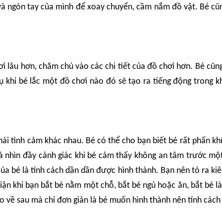
y và ngón tay của mình để xoay chuyển, cầm nắm đồ vật. Bé cũn
hơi lâu hơn, chăm chú vào các chi tiết của đồ chơi hơn. Bé cũ
 khi bé lắc một đồ chơi nào đó sẽ tạo ra tiếng động trong kh
hái tình cảm khác nhau. Bé có thể cho bạn biết bé rất phấn kh
 và nhìn đầy cảnh giác khi bé cảm thấy không an tâm trước m
ủa bé là tính cách dần dần được hình thành. Bạn nên tỏ ra kiên
 giận khi bạn bắt bé nằm một chỗ, bắt bé ngủ hoặc ăn, bắt bé 
 về sau mà chỉ đơn giản là bé muốn hình thành nên tính cách