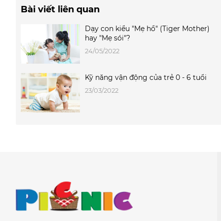
Bài viết liên quan
Dạy con kiểu "Mẹ hổ" (Tiger Mother)
hay "Mẹ sói"?
24/05/2022
Kỹ năng vận động của trẻ 0 - 6 tuổi
23/03/2022