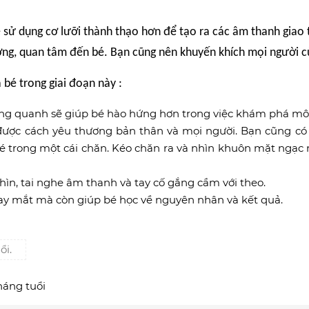
 sử dụng cơ lưỡi thành thạo hơn để tạo ra các âm thanh giao 
ương, quan tâm đến bé. Bạn cũng nên khuyến khích mọi người 
 bé trong giai đoạn này :
xung quanh sẽ giúp bé hào hứng hơn trong việc khám phá mô
ược cách yêu thương bản thân và mọi người. Bạn cũng có t
bé trong một cái chăn. Kéo chăn ra và nhìn khuôn mặt ngạc n
nhìn, tai nghe âm thanh và tay cố gắng cầm với theo.
ay mắt mà còn giúp bé học về nguyên nhân và kết quả.
ổi.
háng tuổi