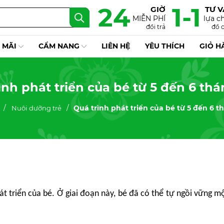
24
1-1
GIỜ
TƯ 
MIỄN PHÍ
lựa c
đổi trả
đồ 
 MÃI
CẨM NANG
LIÊN HỆ
YÊU THÍCH
GIỎ H
ình phát triển của bé từ 5 đến 6 thá
Quá trình phát triển của bé từ 5 đến 6 t
Nuôi dưỡng trẻ
t triển của bé. Ở giai đoạn này, bé đã có thể tự ngồi vững m