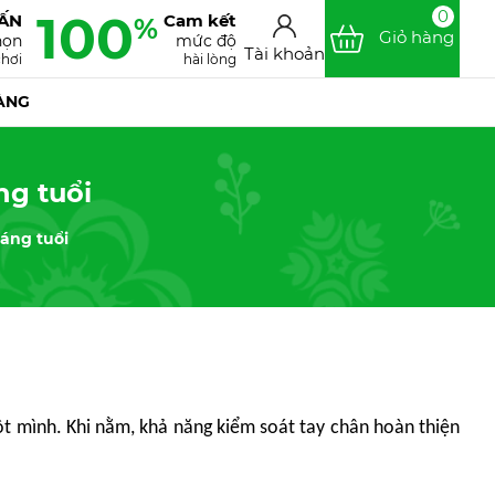
100
0
VẤN
Cam kết
%
Giỏ hàng
họn
mức độ
Tài khoản
chơi
hài lòng
ÀNG
ng tuổi
háng tuổi
ột mình. Khi nằm, khả năng kiểm soát tay chân hoàn thiện