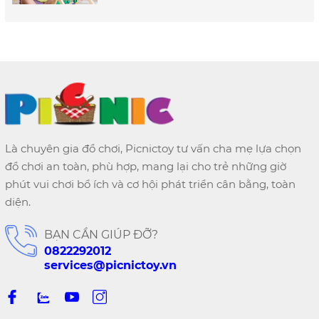
Là chuyên gia đồ chơi, Picnictoy tư vấn cha mẹ lựa chọn
đồ chơi an toàn, phù hợp, mang lại cho trẻ những giờ
phút vui chơi bổ ích và cơ hội phát triển cân bằng, toàn
diện.
BẠN CẦN GIÚP ĐỠ?
0822292012
services@picnictoy.vn