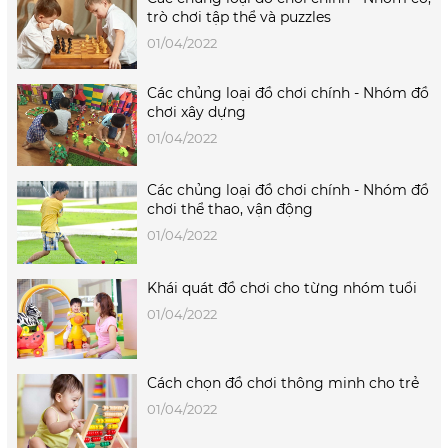
trò chơi tập thể và puzzles
01/04/2022
Các chủng loại đồ chơi chính - Nhóm đồ
chơi xây dựng
01/04/2022
Các chủng loại đồ chơi chính - Nhóm đồ
chơi thể thao, vận động
01/04/2022
Khái quát đồ chơi cho từng nhóm tuổi
01/04/2022
Cách chọn đồ chơi thông minh cho trẻ
01/04/2022