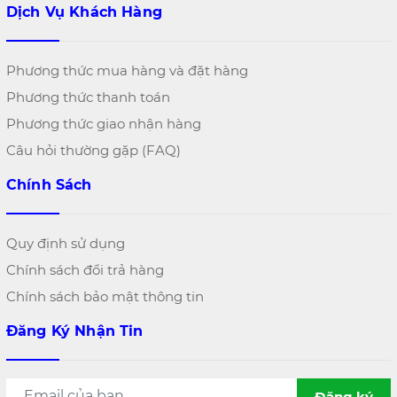
Dịch Vụ Khách Hàng
Phương thức mua hàng và đặt hàng
Phương thức thanh toán
Phương thức giao nhận hàng
Câu hỏi thường gặp (FAQ)
Chính Sách
Quy định sử dụng
Chính sách đổi trả hàng
Chính sách bảo mật thông tin
Đăng Ký Nhận Tin
Đăng ký