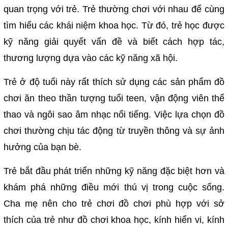
quan trọng với trẻ. Trẻ thường chơi với nhau để cùng
tìm hiểu các khái niệm khoa học. Từ đó, trẻ học được
kỹ năng giải quyết vấn đề và biết cách hợp tác,
thương lượng dựa vào các kỹ năng xã hội.
Trẻ ở độ tuổi này rất thích sử dụng các sản phẩm đồ
chơi ăn theo thần tượng tuổi teen, vận động viên thể
thao và ngôi sao âm nhạc nổi tiếng. Việc lựa chọn đồ
chơi thường chịu tác động từ truyền thông và sự ảnh
hưởng của bạn bè.
Trẻ bắt đầu phát triển những kỹ năng đặc biệt hơn và
khám phá những điều mới thú vị trong cuộc sống.
Cha mẹ nên cho trẻ chơi đồ chơi phù hợp với sở
thích của trẻ như đồ chơi khoa học, kính hiển vi, kính