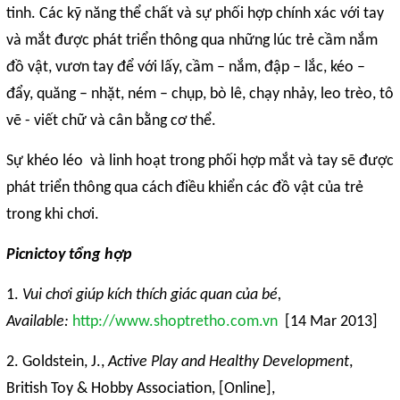
tinh. Các kỹ năng thể chất và sự phối hợp chính xác với tay
và mắt được phát triển thông qua những lúc trẻ cầm nắm
đồ vật, vươn tay để với lấy, cầm – nắm, đập – lắc, kéo –
đẩy, quăng – nhặt, ném – chụp, bò lê, chạy nhảy, leo trèo, tô
vẽ - viết chữ và cân bằng cơ thể.
Sự khéo léo và linh hoạt trong phối hợp mắt và tay sẽ được
phát triển thông qua cách điều khiển các đồ vật của trẻ
trong khi chơi.
Picnictoy tổng hợp
1.
Vui ch
ơ
i giúp kích thích giác quan c
ủ
a bé,
Available:
http://www.shoptretho.com.vn
[14 Mar 2013]
2. Goldstein, J.,
Active Play and Healthy Development
,
British Toy & Hobby Association, [Online],